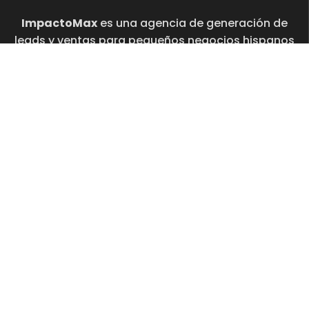
ImpactoMax
es una agencia de generación de
leads y ventas para pequeños negocios hispanos
en EE. UU. Creamos estrategias para atraer
clientes, aumentar ventas y fortalecer tu presencia
online con un enfoque cultural y orientado a
resultados.
Made in Orlando, FL
+1 (844) 660-6104
255 S Orange Avenue Suite 104-1997
Orlando, FL 32801
Información
Servicios