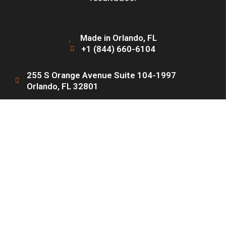
Made in Orlando, FL
+1 (844) 660-6104
255 S Orange Avenue Suite 104-1997
Orlando, FL 32801
Información
Servicios
Inicio
Diseño de Páginas Web
Sobre Nosotros
Adquisición de Clientes
Nuestros Servicios
Generación de Leads
Contacto
Landing Pages de Alta