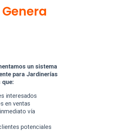
e
Genera
mentamos un sistema
nte para Jardinerías
 que:
es interesados
és en ventas
 inmediato vía
clientes potenciales