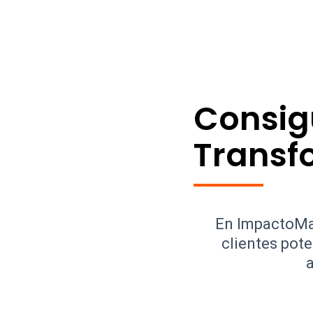
Consig
Transfo
En ImpactoMax
clientes pot