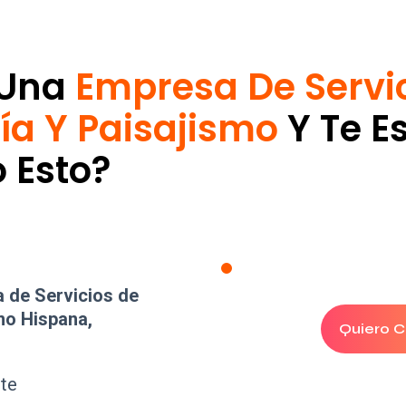
 Una
Empresa De Servi
ía Y Paisajismo
Y Te E
 Esto?
a de Servicios de
mo Hispana,
Quiero C
nte