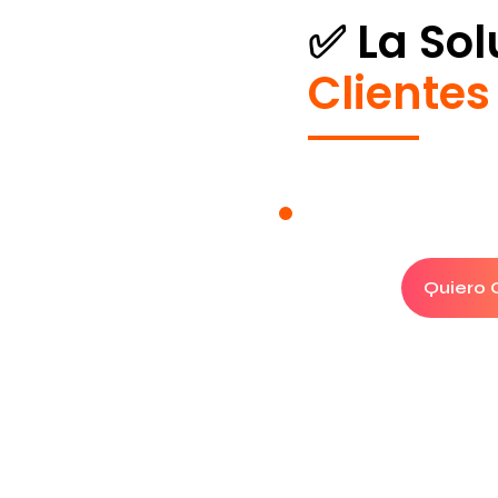
✅ La So
Cliente
Quiero C