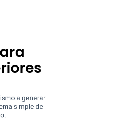
Para
riores
jismo a generar
tema simple de
o.