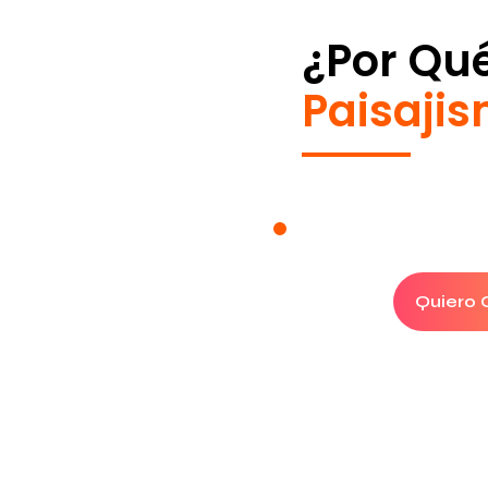
¿Por Qu
Paisaji
Quiero C