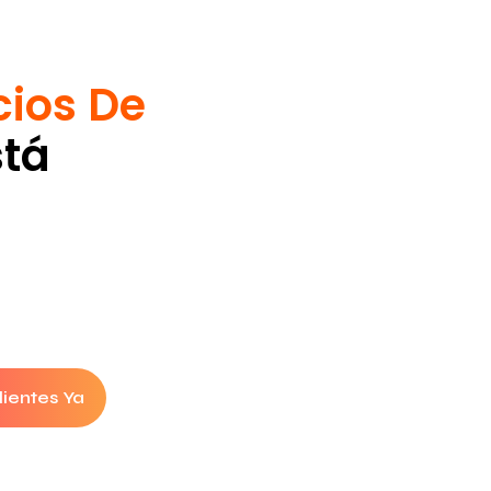
cios De
stá
lientes Ya