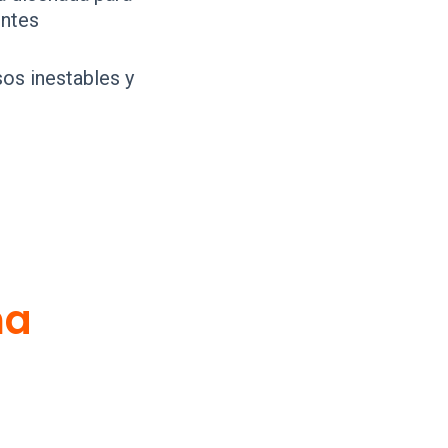
entes
os inestables y
ma