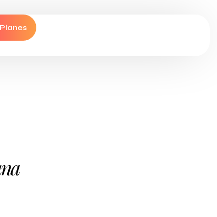
 Planes
ana