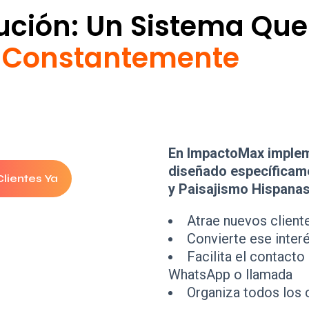
lución: Un Sistema Qu
s Constantemente
En ImpactoMax imple
diseñado específicame
lientes Ya
y Paisajismo Hispanas
Atrae nuevos client
Convierte ese inter
Facilita el contacto
WhatsApp o llamada
Organiza todos los 