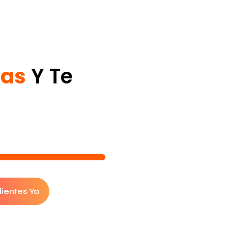
sas
Y Te
lientes Ya