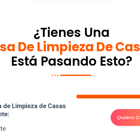
¿tienes Una
sa De Limpieza De Ca
Está Pasando Esto?
a de Limpieza de Casas
te:
Quiero C
nte