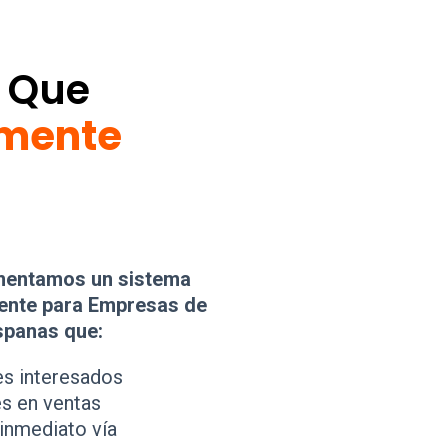
a Que
emente
mentamos un sistema
ente para Empresas de
spanas que:
es interesados
és en ventas
 inmediato vía