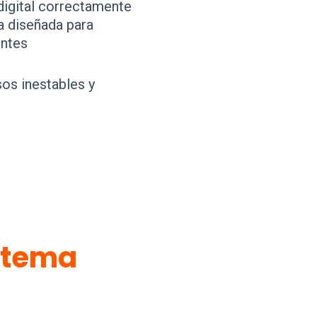
digital correctamente
a diseñada para
entes
os inestables y
stema