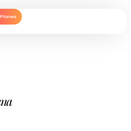
 Planes
ana