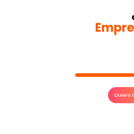
Empre
Quiero C