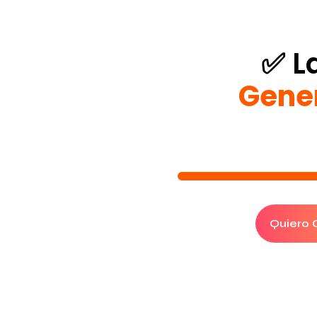
✅ L
Gene
Quiero C