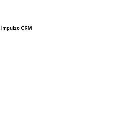
e Impulzo CRM
recer su
¡Empieza a Crecer 
Chicago, Illinois!