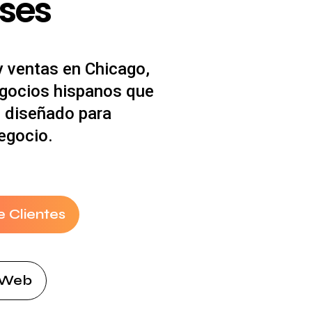
ses
y ventas en Chicago,
egocios hispanos que
, diseñado para
egocio.
e Clientes
 Web