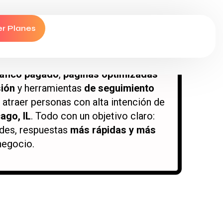
rar leads
de calidad para negocios
o, IL
en Estados Unidos. Te ayudamos
er Planes
spañol e inglés
en el mercado más
 mundo.
ráfico pagado
,
páginas optimizadas
sión
y herramientas
de seguimiento
 atraer personas con alta intención de
ago, IL
. Todo con un objetivo claro:
des, respuestas
más rápidas y más
negocio.