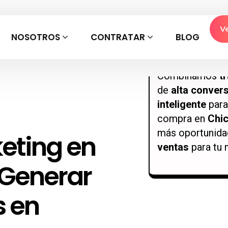
clientes y gene
hispanos
Chicag
V
NOSOTROS
CONTRATAR
a competir en
BLOG
e
importante del
Combinamos
t
de
alta conver
inteligente
para
compra en
Chic
más oportunida
eting en
ventas
para tu 
 Generar
s en